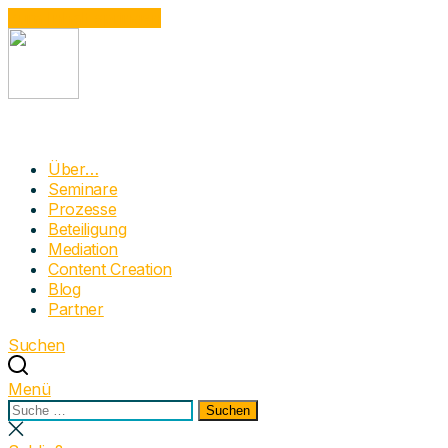
Zum Inhalt springen
Narrativum
Moderation mit Dynamic Facilitation in der
Über…
Prozessbegleitung | Beteiligung | OE | Mediation |
Seminare
Bürgerrat
Prozesse
Beteiligung
Mediation
Content Creation
Blog
Partner
Suchen
Menü
Suchen
Suchen
nach:
Suche