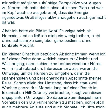
mir selbst mögliche zukünftige Perspektive vor Augen
zu führen. Ich hatte dabei absolut keinen Plan und war
im Kopf auch so ausgebrannt, dass die Energie
irgendetwas Großartiges aktiv anzugehen auch gar nicht
da war.
Aber ich hatte ein Bild im Kopf. Es zeigte mich als
Nomade. Und so ließ ich mich ein wenig treiben, nicht
ohne achtsam zu sein, aber ganz bestimmt ohne
konkrete Absicht.
Ein kleiner Einschub bezüglich Absicht: Immer, wenn ich
auf dieser Reise dann wirklich etwas mit Absicht und
Wille anging, dann schien eine unüberwindbare Hürde
vor mir aufzutauchen. Interessanterweise waren die
Umwege, um die Hürden zu umgehen, dann die
spannendsten und bereicherndsten Abschnitte meiner
Reise. Schon allein der Umstand, dass ich statt zwei
Wochen ganze drei Monate lang auf einer Ranch im
texanischen Hill-Country verbrachte, zeugt von diesen
ungeplanten Umwegen. So dauerte zum Beispiel mein
Vorhaben den US-Führerschein zu machen, schließlich
auch mehrere Anläufe und auch Monate. Ich übte mich