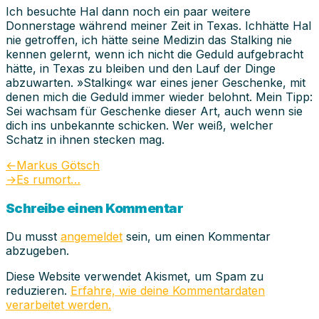
Ich besuchte Hal dann noch ein paar weitere
Donnerstage während meiner Zeit in Texas. Ichhätte Hal
nie getroffen, ich hätte seine Medizin das Stalking nie
kennen gelernt, wenn ich nicht die Geduld aufgebracht
hätte, in Texas zu bleiben und den Lauf der Dinge
abzuwarten. »Stalking« war eines jener Geschenke, mit
denen mich die Geduld immer wieder belohnt. Mein Tipp:
Sei wachsam für Geschenke dieser Art, auch wenn sie
dich ins unbekannte schicken. Wer weiß, welcher
Schatz in ihnen stecken mag.
Beitragsnavigation
Vorheriger
←
Markus Götsch
Beitrag:
Nächster
→
Es rumort…
Beitrag:
Schreibe einen Kommentar
Du musst
angemeldet
sein, um einen Kommentar
abzugeben.
Diese Website verwendet Akismet, um Spam zu
reduzieren.
Erfahre, wie deine Kommentardaten
verarbeitet werden.