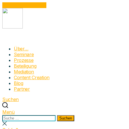
Zum Inhalt springen
Narrativum
Moderation mit Dynamic Facilitation in der
Über…
Prozessbegleitung | Beteiligung | OE | Mediation |
Seminare
Bürgerrat
Prozesse
Beteiligung
Mediation
Content Creation
Blog
Partner
Suchen
Menü
Suchen
Suchen
nach:
Suche