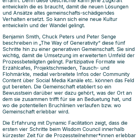
erfährt. Denn diese Geschichte kann jene Zugkraft
entwickeln die es braucht, damit die neuen Lösungen
und Ansätze altes gemeinschafts-schädigendes
Verhalten ersetzt. So kann sich eine neue Kultur
entwickeln und der Wandel gelingt.
Benjamin Smith, Chuck Peters und Peter Senge
beschreiben in „The Way of Generativity“ diese fünf
Schritte hin zu einer generativen Gemeinschaft. Sie sind
wichtig, damit die Umsetzung im erweiterten Umfeld der
Prozessbeteiligten gelingt. Partizipative Formate wie
Erzählcafes, Projektschmieden, Tausch- und
Flohmärkte, medial verbreitete Infos oder Community
Content über Social Media Kanäle etc. können das Feld
gut bereiten. Die Gemeinschaft etabliert so ein
Bewusstsein darüber wer dazu gehört, was der Ort an
dem sie zusammen trifft für sie an Beduetung hat, und
wo die potentiellen Bruchlinien verlaufen bzw. wo
Gemeinschaft erlebbar wird.
Die Erfahrung mit Dynamic Facilitation zeigt, dass die
ersten vier Schritte beim Wisdom Council innerhalb
kürzester Zeit für die Prozessteilnehmer*innen erlebbar