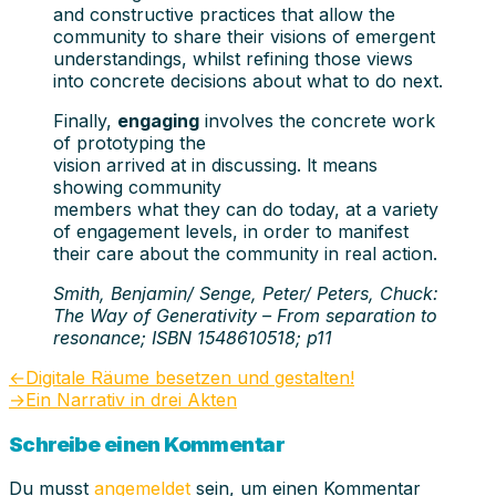
and constructive practices that allow the
community to share their visions of emergent
understandings, whilst refining those views
into concrete decisions about what to do next.
Finally,
engaging
involves the concrete work
of prototyping the
vision arrived at in discussing. lt means
showing community
members what they can do today, at a variety
of engagement levels, in order to manifest
their care about the community in real action.
Smith, Benjamin/ Senge, Peter/ Peters, Chuck:
The Way of Generativity – From separation to
resonance; ISBN 1548610518; p11
Beitragsnavigation
Vorheriger
←
Digitale Räume besetzen und gestalten!
Beitrag:
Nächster
→
Ein Narrativ in drei Akten
Beitrag:
Schreibe einen Kommentar
Du musst
angemeldet
sein, um einen Kommentar