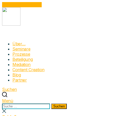
Zum Inhalt springen
Narrativum
Moderation mit Dynamic Facilitation in der
Über…
Prozessbegleitung | Beteiligung | OE | Mediation |
Seminare
Bürgerrat
Prozesse
Beteiligung
Mediation
Content Creation
Blog
Partner
Suchen
Menü
Suchen
Suchen
nach:
Suche