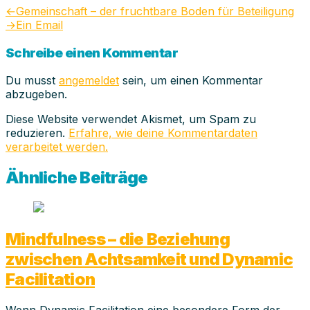
Beitragsnavigation
Vorheriger
←
Gemeinschaft – der fruchtbare Boden für Beteiligung
Beitrag:
Nächster
→
Ein Email
Beitrag:
Schreibe einen Kommentar
Du musst
angemeldet
sein, um einen Kommentar
abzugeben.
Diese Website verwendet Akismet, um Spam zu
reduzieren.
Erfahre, wie deine Kommentardaten
verarbeitet werden.
Ähnliche Beiträge
Mindfulness – die Beziehung
zwischen Achtsamkeit und Dynamic
Facilitation
Wenn Dynamic Facilitation eine besondere Form der