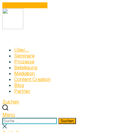
Zum Inhalt springen
Narrativum
Moderation mit Dynamic Facilitation in der
Über…
Prozessbegleitung | Beteiligung | OE | Mediation |
Seminare
Bürgerrat
Prozesse
Beteiligung
Mediation
Content Creation
Blog
Partner
Suchen
Menü
Suchen
Suchen
nach:
Suche